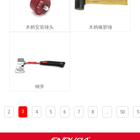
木柄安装锤头
木柄橡胶锤
钢斧
3
2
4
5
6
7
8
...
50
5