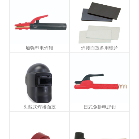
加强型电焊钳
焊接面罩备用镜片
头戴式焊接面罩
日式免拆电焊钳